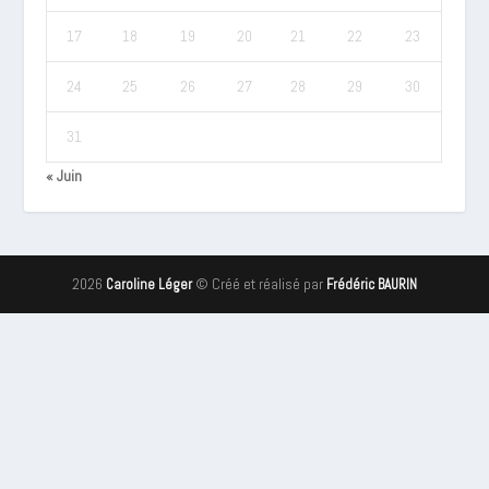
17
18
19
20
21
22
23
24
25
26
27
28
29
30
31
« Juin
2026
© Créé et réalisé par
Caroline Léger
Frédéric BAURIN