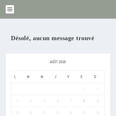
Désolé, aucun message trouvé
AOÛT 2026
L
M
M
J
V
S
D
1
2
3
4
5
6
7
8
9
10
11
12
13
14
15
16