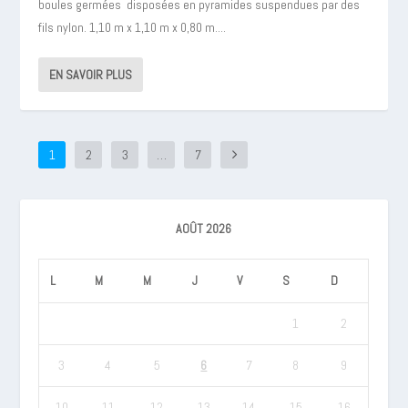
boules germées disposées en pyramides suspendues par des
fils nylon. 1,10 m x 1,10 m x 0,80 m....
EN SAVOIR PLUS
1
2
3
…
7
AOÛT 2026
L
M
M
J
V
S
D
1
2
3
4
5
6
7
8
9
10
11
12
13
14
15
16