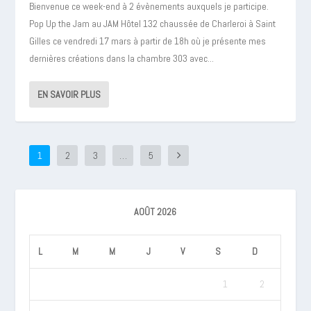
Bienvenue ce week-end à 2 évènements auxquels je participe.
Pop Up the Jam au JAM Hôtel 132 chaussée de Charleroi à Saint
Gilles ce vendredi 17 mars à partir de 18h où je présente mes
dernières créations dans la chambre 303 avec...
EN SAVOIR PLUS
1
2
3
…
5
AOÛT 2026
L
M
M
J
V
S
D
1
2