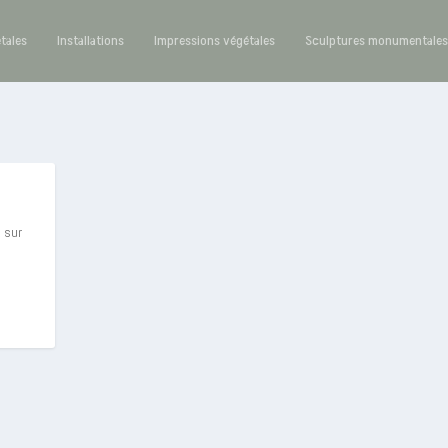
étales
Installations
Impressions végétales
Sculptures monumentale
 sur