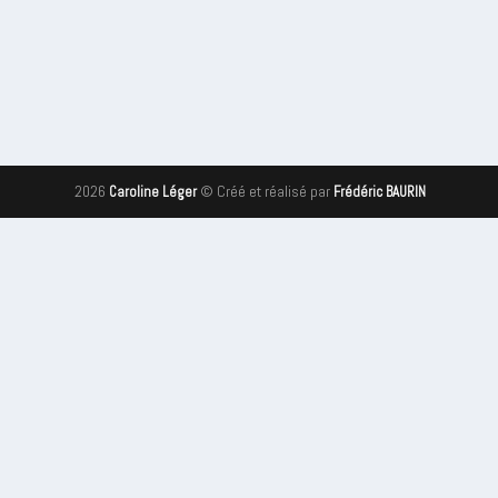
2026
© Créé et réalisé par
Caroline Léger
Frédéric BAURIN