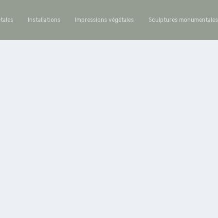
étales
Installations
Impressions végétales
Sculptures monumentale