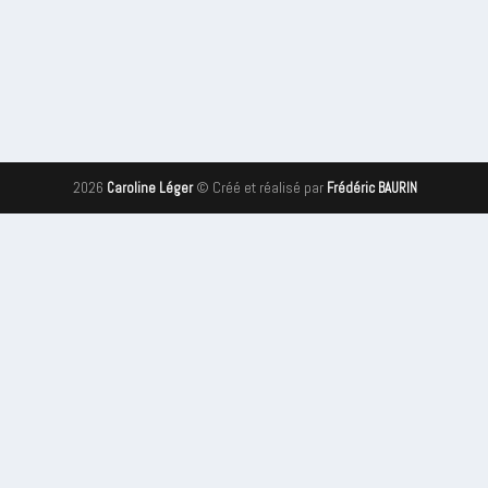
2026
© Créé et réalisé par
Caroline Léger
Frédéric BAURIN