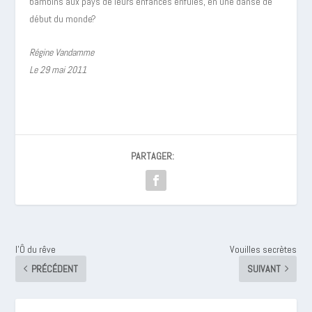
bambins aux pays de leurs enfances enfuies, en une danse de
début du monde?
Régine Vandamme
Le 29 mai 2011
PARTAGER:
l’Ô du rêve
Vouilles secrètes
PRÉCÉDENT
SUIVANT