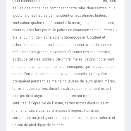
(sud-coréennes), des centaines de paires de chaussettes, dont
seules des orphelines composent cette robe-chaussettes, puis
ajoutons-y les heures de manutention aux phases finition,
vérification qualité (entièrement à la main) et conditionnement,
avant que les lots par mille paires de chaussettes ne quittent l’ «
atelier du monde » et ne soient débarqués en Occident et
acheminés dans des centres de distribution avant de parvenir,
enfin, dans les grands magasins où toutes ces chaussettes,
socks, calcetines, sokken, Strümpfe, meias, calzini, hockn sont
mises en rayon par des mains amnésiques, qui ne savent plus
rien de l’art du tricot et des ouvrages manuels qui naguère
occupaient pourtant les mains noueuses de leurs grand-mères,
ferraillant des soirées durant à extraire du maniement expert
d’un jeu de 4 aiguilles des chaussettes sur mesure, sans
coutures, à l’épreuve de l’usure, certes moins élastiques et
moins fantaisie que les chinoises d’aujourd’hui, mais
comportant un pied gauche et un pied droit, un talon renforcé et
un cou de pied digne de ce nom.